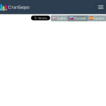
СтатБюро
To
nav
English
Русский
Español