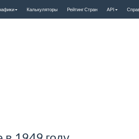
рафики
Калькуляторы
Рейтинг Стран
API
Спра
 в 1949 году