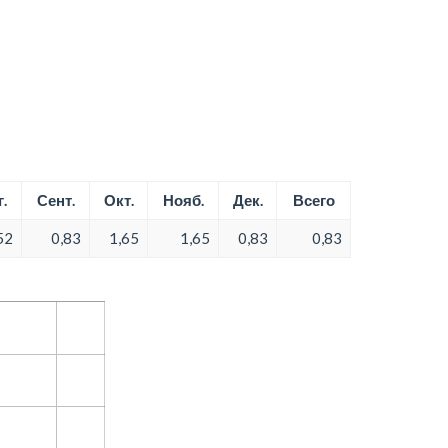
.
Сент.
Окт.
Нояб.
Дек.
Всего
52
0,83
1,65
1,65
0,83
0,83