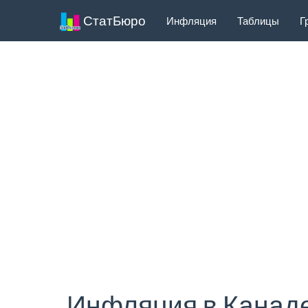
СтатБюро
Инфляция
Таблицы
Г
Инфляция в Канаде