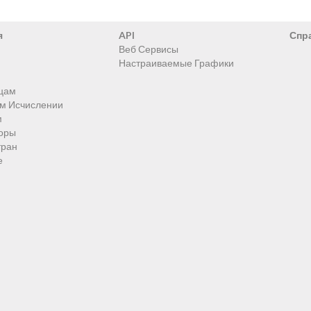
я
API
Спр
Веб Сервисы
Настраиваемые Графики
цам
ом Исчислении
м
оры
тран
е