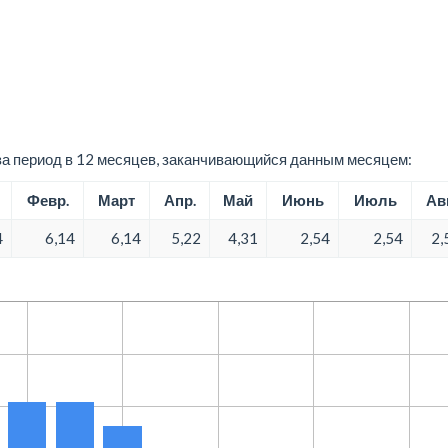
а период в 12 месяцев, заканчивающийся данным месяцем:
Февр.
Март
Апр.
Май
Июнь
Июль
Авг
4
6,14
6,14
5,22
4,31
2,54
2,54
2,