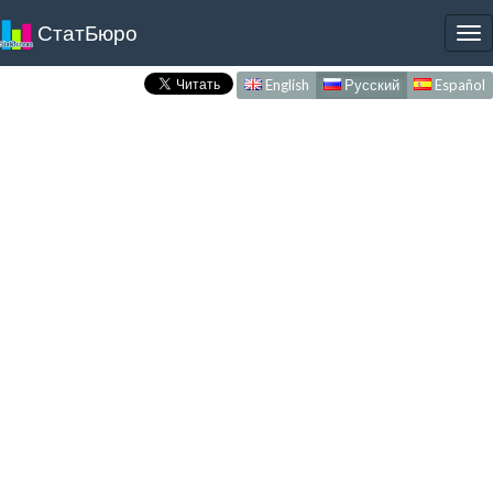
СтатБюро
To
nav
English
Русский
Español