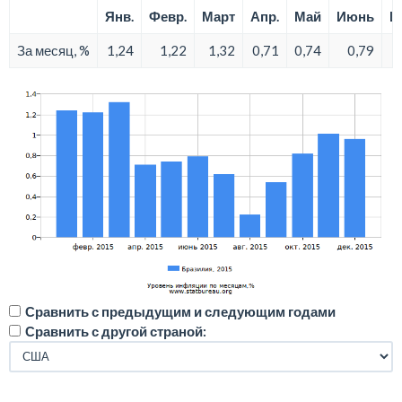
Янв.
Февр.
Март
Апр.
Май
Июнь
И
За месяц, %
1,24
1,22
1,32
0,71
0,74
0,79
Сравнить с предыдущим и следующим годами
Сравнить с другой страной: