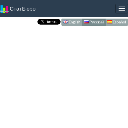
СтатБюро
To
nav
English
Русский
Español