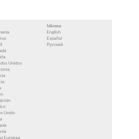
s
Idioma
mania
English
rus
Español
il
Русский
adá
aña
ados Unidos
ozona
cia
cia
a
ón
ajstán
ico
no Unido
ia
quía
nia
ón Europea