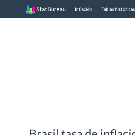
StatBureau
Inflación
Tablas históricas
Brasil tasa de inflac