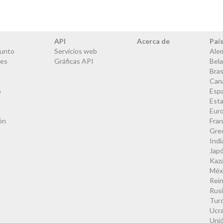
API
Acerca de
Paí
junto
Servicios web
Ale
les
Gráficas API
Bela
Bras
Can
o
Esp
Est
Eur
ón
Fran
Gre
Indi
Jap
Kaz
Méx
Rei
Rus
Tur
Ucra
Uni