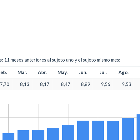
es: 11 meses anteriores al sujeto uno y el sujeto mismo mes:
eb.
Mar.
Abr.
May.
Jun.
Jul.
Ago.
7,70
8,13
8,17
8,47
8,89
9,56
9,53