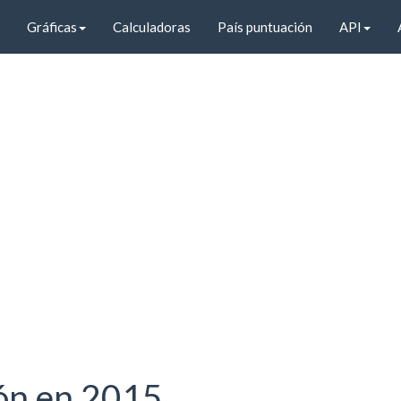
Gráficas
Calculadoras
País puntuación
API
ión en 2015