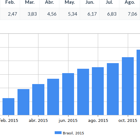
Feb.
Mar.
Abr.
May.
Jun.
Jul.
Ago.
2,47
3,83
4,56
5,34
6,17
6,83
7,06