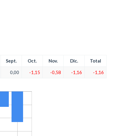
Sept.
Oct.
Nov.
Dic.
Total
0,00
-1,15
-0,58
-1,16
-1,16