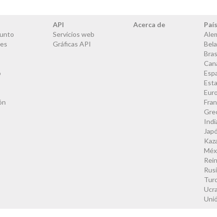
API
Acerca de
Paí
junto
Servicios web
Ale
les
Gráficas API
Bela
Bras
Can
o
Esp
Est
Eur
ón
Fran
Gre
Indi
Jap
Kaz
Méx
Rei
Rus
Tur
Ucra
Uni