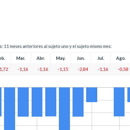
es: 11 meses anteriores al sujeto uno y el sujeto mismo mes:
eb.
Mar.
Abr.
May.
Jun.
Jul.
Ago.
1,72
-1,16
-1,16
-1,15
-2,84
-1,16
-0,58