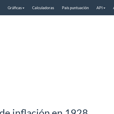
Gráficas
Calculadoras
País puntuación
API
de inflación en 1928