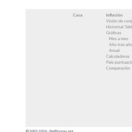
Casa
Inflación
Visión de con
Historical Tab
Gráficas
Mes a mes
Año tras añ
Anual
Calculadoras
País puntuaci
Comparación
© 2007-2026 - StatBureau.org