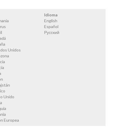
s
Idioma
mania
English
rus
Español
il
Русский
adá
aña
ados Unidos
ozona
cia
cia
a
ón
ajstán
ico
no Unido
ia
quía
nia
ón Europea