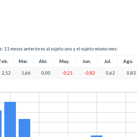
es: 11 meses anteriores al sujeto uno y el sujeto mismo mes:
Feb.
Mar.
Abr.
May.
Jun.
Jul.
Ago.
2,52
1,66
0,00
-0,21
-0,82
0,62
0,83