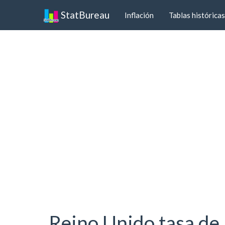
StatBureau
Inflación
Tablas históricas
Reino Unido tasa de 