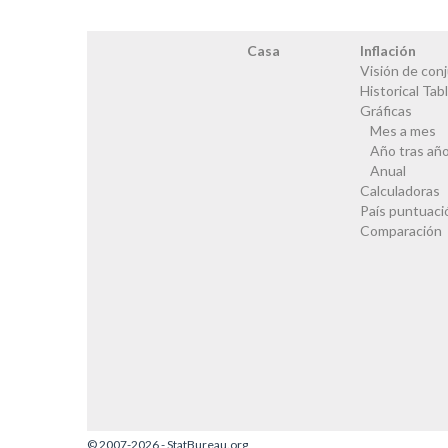
Casa
Inflación
Visión de con
Historical Tab
Gráficas
Mes a mes
Año tras añ
Anual
Calculadoras
País puntuaci
Comparación
© 2007-2026 - StatBureau.org