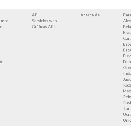
API
Acerca de
Paí
junto
Servicios web
Ale
les
Gráficas API
Bela
Bras
Can
o
Esp
Est
Eur
ón
Fran
Gre
Indi
Jap
Kaz
Méx
Rei
Rus
Tur
Ucra
Uni