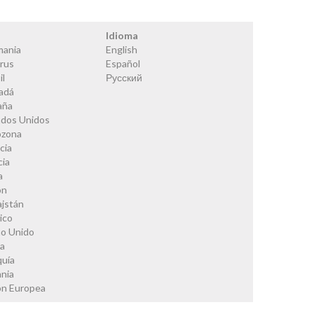
s
Idioma
mania
English
rus
Español
il
Русский
adá
aña
ados Unidos
ozona
cia
cia
a
ón
ajstán
ico
no Unido
ia
quía
nia
ón Europea