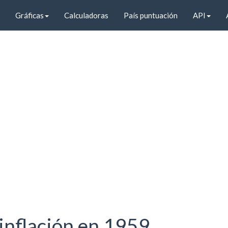
Gráficas
Calculadoras
País puntuación
API
inflación en 1959