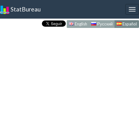
StatBureau
To
nav
English
Русский
Español