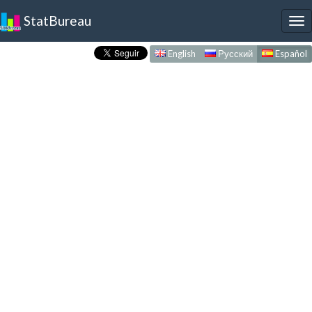
StatBureau
To
nav
English
Русский
Español