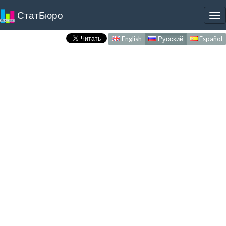
СтатБюро
To
nav
English
Русский
Español