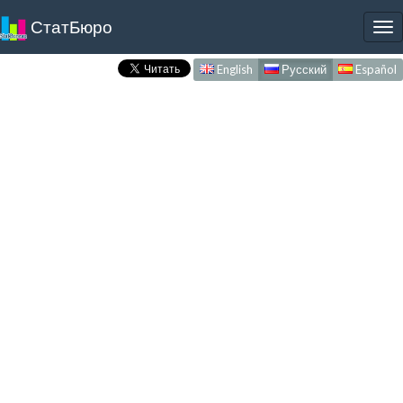
СтатБюро
To
nav
English
Русский
Español