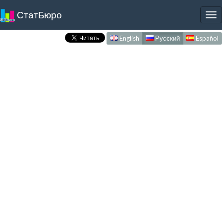
СтатБюро
To
nav
English
Русский
Español