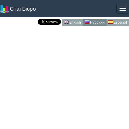
СтатБюро
To
nav
English
Русский
Español