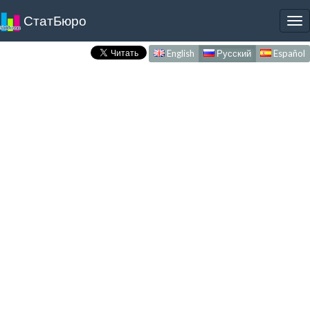
СтатБюро
To
nav
English
Русский
Español