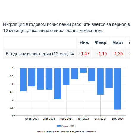
Инфляция в годовом исчислении рассчитывается за период в
12 месяцев, заканчивающийся данным месяцем:
Янв.
Февр.
Март
А
В годовом исчислении (12 мес), %
-1,47
-1,15
-1,35
-1