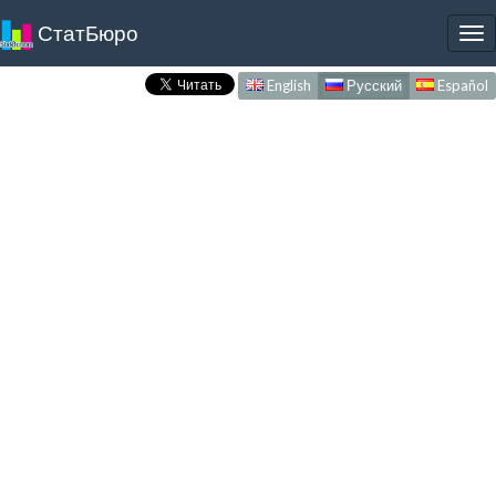
СтатБюро
To
nav
English
Русский
Español