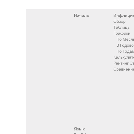
Начало
Инфляци
Обзор
Таблицы
Графики
По Меся
В Годов
По Года
Калькулят
Рейтинг С
Сравнени
Язык