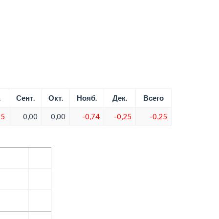
.
Сент.
Окт.
Нояб.
Дек.
Всего
25
0,00
0,00
-0,74
-0,25
-0,25