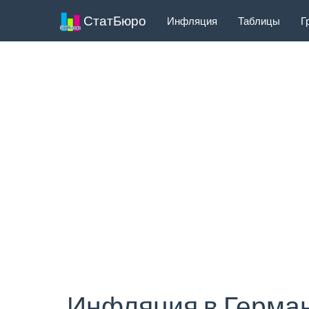
СтатБюро
Инфляция
Таблицы
Г
Инфляция в Герман