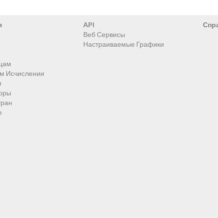
я
API
Спр
Веб Сервисы
Настраиваемые Графики
цам
ом Исчислении
м
оры
тран
е