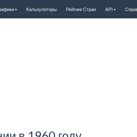
рафики
Калькуляторы
Рейтинг Стран
API
Спра
ии в 1960 году