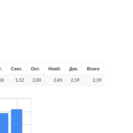
.
Сент.
Окт.
Нояб.
Дек.
Всего
18
1,52
2,00
2,45
2,59
2,59