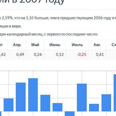
 2,59%, что на 1,10 больше, чем в предшествующем 2006 году и
ции в мире.
ин календарный месяц, с первого по последнее число:
рт
Апр.
Май
Июнь
Июль
Авг.
Се
,42
0,49
0,24
0,12
-0,25
0,41