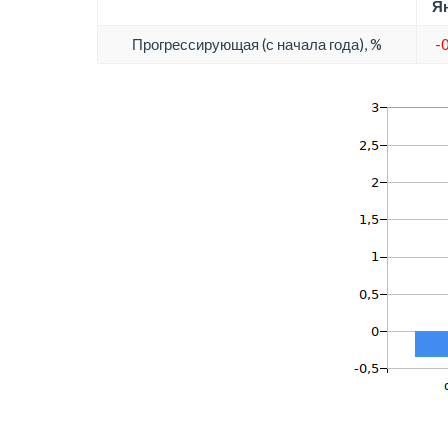
Ян
Прогрессирующая (с начала года), %
-