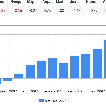
в.
Февр.
Март
Апр.
Май
Июнь
Июль
А
0,35
-0,16
0,27
0,76
1,00
1,13
0,87
1