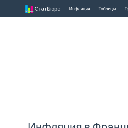
СтатБюро
Инфляция
Таблицы
Г
Инфляция в Франци