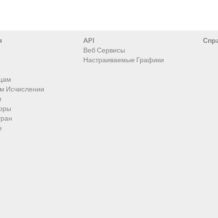
я
API
Спр
Веб Сервисы
Настраиваемые Графики
цам
ом Исчислении
м
оры
тран
е