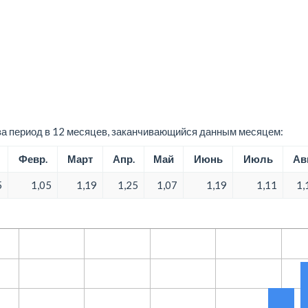
а период в 12 месяцев, заканчивающийся данным месяцем:
Февр.
Март
Апр.
Май
Июнь
Июль
Авг
5
1,05
1,19
1,25
1,07
1,19
1,11
1,