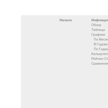
Начало
Инфляци
Обзор
Таблицы
Графики
По Меся
В Годов
По Года
Калькулят
Рейтинг С
Сравнени