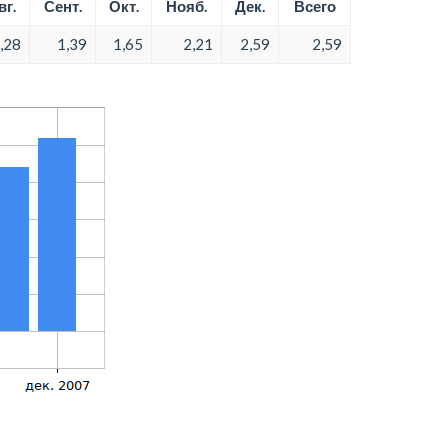
вг.
Сент.
Окт.
Нояб.
Дек.
Всего
,28
1,39
1,65
2,21
2,59
2,59