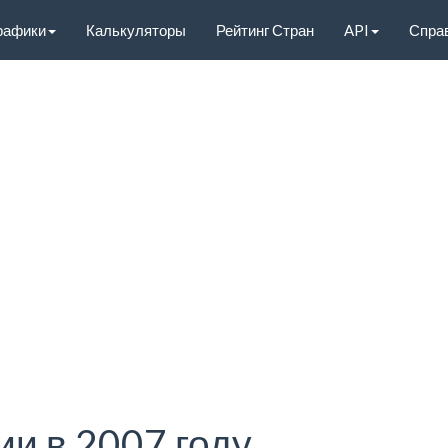
рафики
Калькуляторы
Рейтинг Стран
API
Спра
и в 2007 году