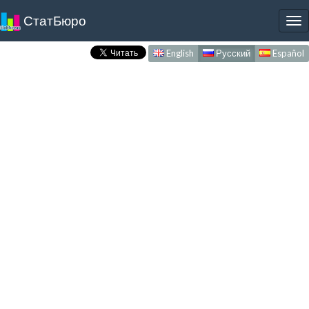
СтатБюро
To
nav
English
Русский
Español