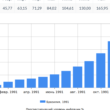
45,77
63,15
71,29
84,02
104,61
130,00
165,95