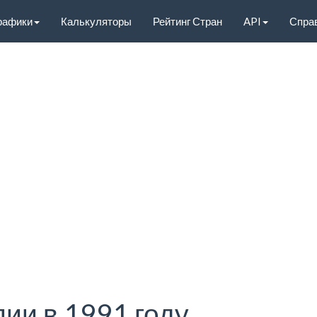
рафики
Калькуляторы
Рейтинг Стран
API
Спра
ии в 1991 году