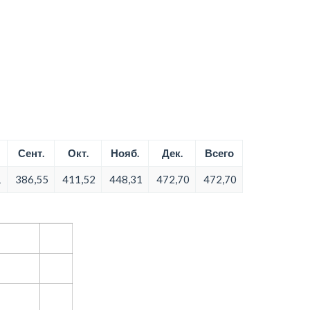
Сент.
Окт.
Нояб.
Дек.
Всего
1
386,55
411,52
448,31
472,70
472,70