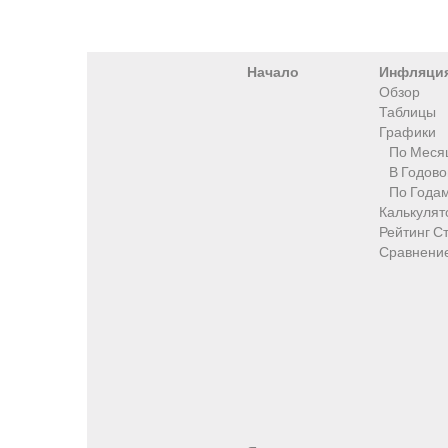
Начало
Инфляци
Обзор
Таблицы
Графики
По Меся
В Годов
По Года
Калькулят
Рейтинг С
Сравнени