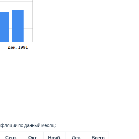
нфляции по данный месяц:
Сент.
Окт.
Нояб.
Дек.
Всего