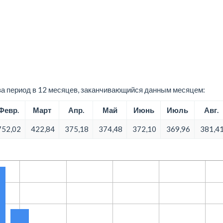
а период в 12 месяцев, заканчивающийся данным месяцем:
Февр.
Март
Апр.
Май
Июнь
Июль
Авг.
752,02
422,84
375,18
374,48
372,10
369,96
381,4