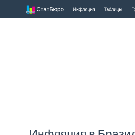
СтатБюро
Инфляция
Таблицы
Г
Инфляция в Бразил