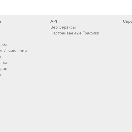
я
API
Спр
Веб Сервисы
Настраиваемые Графики
цам
ом Исчислении
м
оры
тран
е