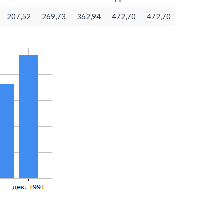
207,52
269,73
362,94
472,70
472,70