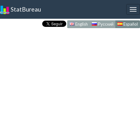
StatBureau
To
nav
English
Русский
Español