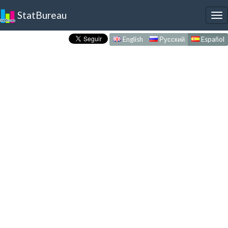
StatBureau
To
nav
English
Русский
Español