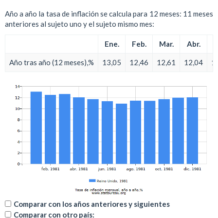
Año a año la tasa de inflación se calcula para 12 meses: 11 meses
anteriores al sujeto uno y el sujeto mismo mes:
Ene.
Feb.
Mar.
Abr.
M
Año tras año (12 meses),%
13,05
12,46
12,61
12,04
1
Comparar con los años anteriores y siguientes
Comparar con otro país: