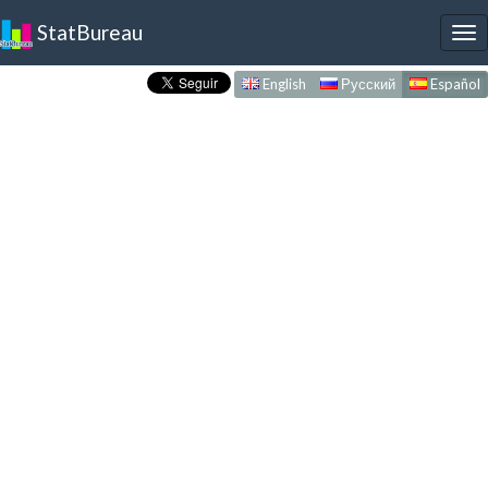
StatBureau
To
nav
English
Русский
Español