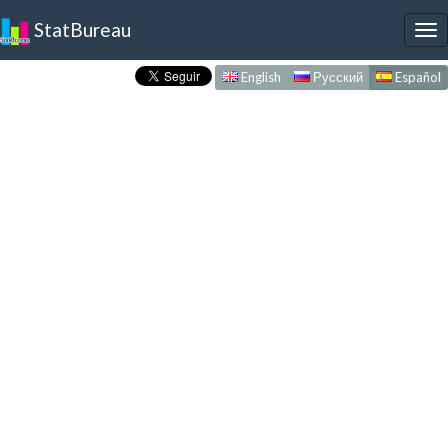
StatBureau
To
nav
English
Русский
Español