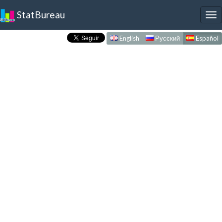
StatBureau
To
nav
English
Русский
Español