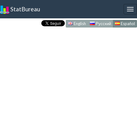
StatBureau
To
nav
English
Русский
Español